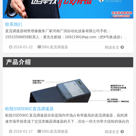
联系我们
直流调速器销售维修服务厂家河南广润自动化设备有限公司手机：
15515598858联系人：黄先生邮箱：16921991#qq.com（把#号换成@）...
2018-01-22
590c直流调速器
阅读全文
欧陆SSD590C直流调速器
欧陆SSD590C直流调速器目前是国内市场占有率最高的直流调速器，虽然调
速市场早就变成了交流变频器调速器的天下，但在一些大功率大扭矩的场合仍
然有使用直流调速系统，欧陆590功能比较多，价格便宜，所以市场拥有量非
2018-01-17
590c直流调速器
阅读全文
常大。1、高动力矩：200%扭...