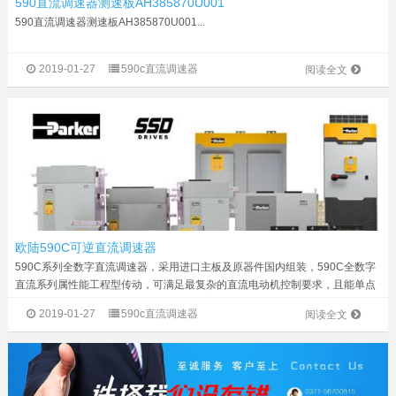
590直流调速器测速板AH385870U001
590直流调速器测速板AH385870U001...
2019-01-27
590c直流调速器
阅读全文
欧陆590C可逆直流调速器
590C系列全数字直流调速器，采用进口主板及原器件国内组装，590C全数字
直流系列属性能工程型传动，可满足最复杂的直流电动机控制要求，且能单点
及多点通讯运作，构成完整的传动控制方案。590C是一种标准的高性能直流
2019-01-27
590c直流调速器
阅读全文
调速器，自带电枢电压反馈，并...